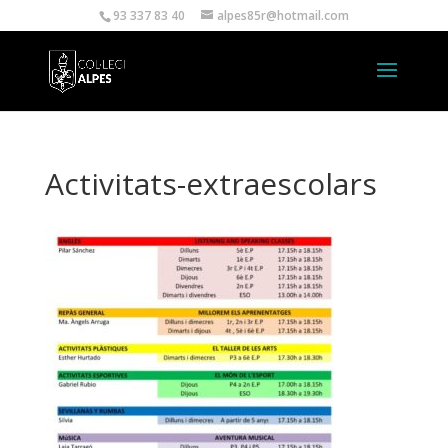
93 337 83 40
alpes85r@hotmail.com
Activitats-extraescolars