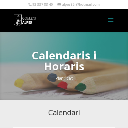
93 337 83 40
alpes85r@hotmail.com
Calendaris i
Horaris
Planifica’t
Calendari