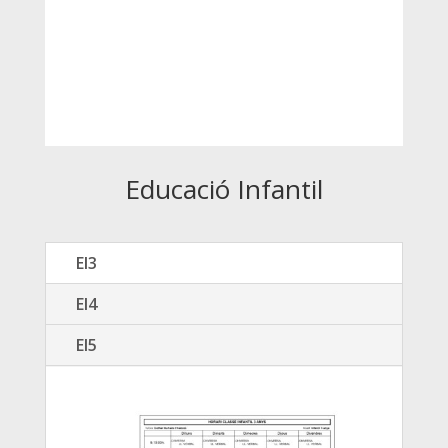
Educació Infantil
EI3
EI4
EI5