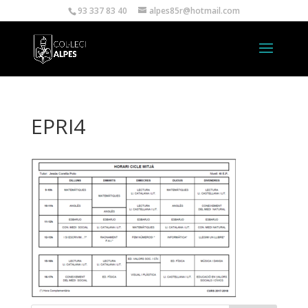
93 337 83 40
alpes85r@hotmail.com
EPRI4