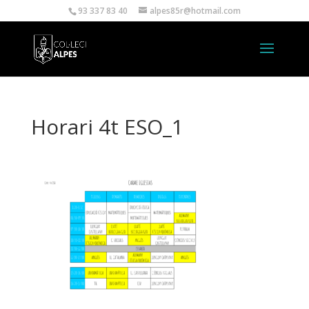
93 337 83 40
alpes85r@hotmail.com
Horari 4t ESO_1