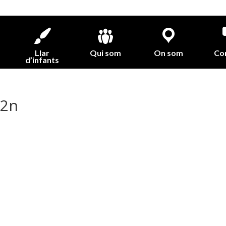
Llar
Qui som
On som
Co
d’infants
 2n