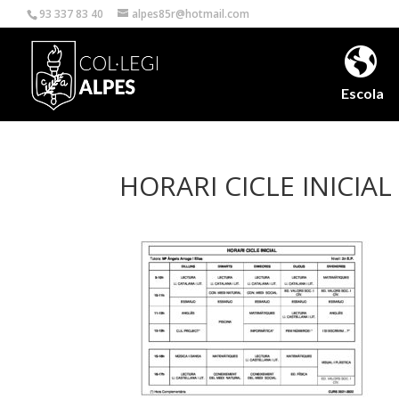
93 337 83 40
alpes85r@hotmail.com
Escola
HORARI CICLE INICIAL