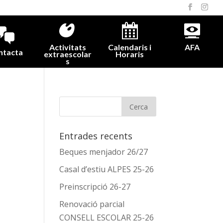
Activitats
Calendaris i
AFA
ntacta
extraescolar
Horaris
s
Entrades recents
Beques menjador 26/27
Casal d’estiu ALPES 25-26
Preinscripció 26-27
Renovació parcial
CONSELL ESCOLAR 25-26