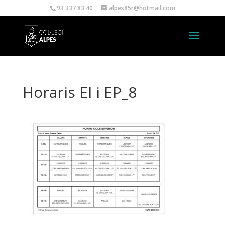
93 337 83 40
alpes85r@hotmail.com
Horaris EI i EP_8