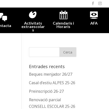
Activitats
Calendaris i
AFA
ntacta
extraescolar
Horaris
s
Entrades recents
Beques menjador 26/27
Casal d’estiu ALPES 25-26
Preinscripció 26-27
Renovació parcial
CONSELL ESCOLAR 25-26