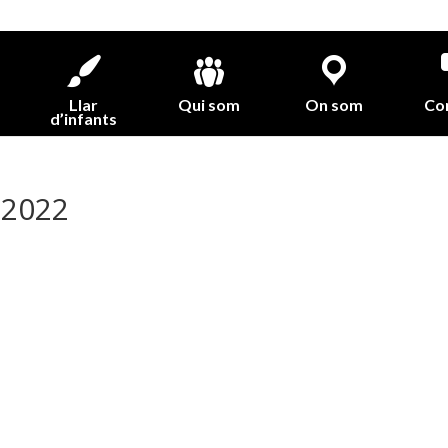
Llar
Qui som
On som
Co
d’infants
 2022