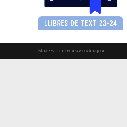
Made with ♥️ by
oscarrubio.pro