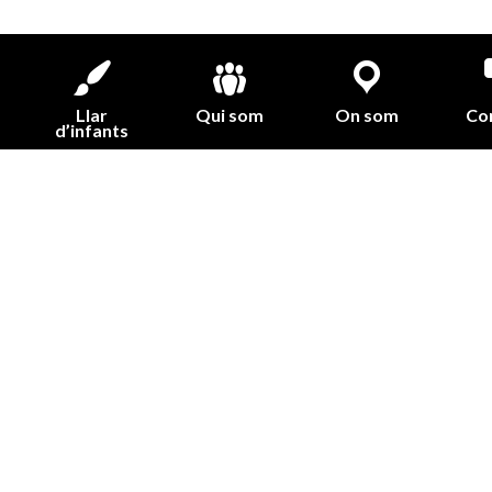
Llar
Qui som
On som
Co
d’infants