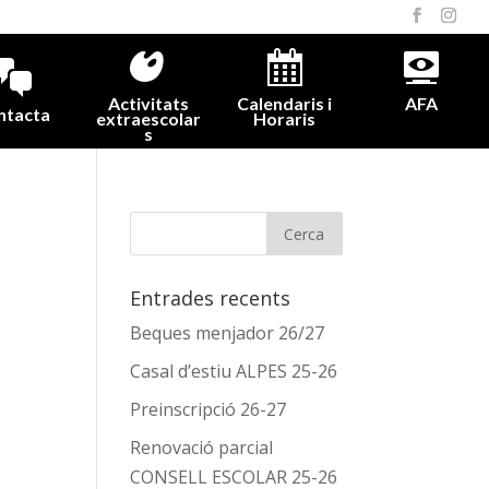
Activitats
Calendaris i
AFA
ntacta
extraescolar
Horaris
s
Entrades recents
Beques menjador 26/27
Casal d’estiu ALPES 25-26
Preinscripció 26-27
Renovació parcial
CONSELL ESCOLAR 25-26