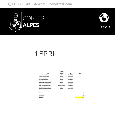
93 337 83 40
alpes85r@hotmail.com
Escola
1EPRI