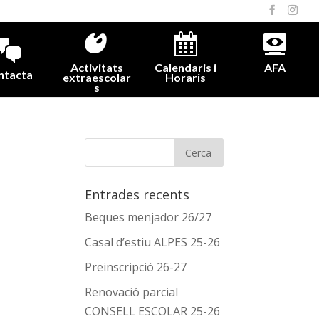
Activitats
Calendaris i
AFA
ntacta
extraescolar
Horaris
s
Entrades recents
Beques menjador 26/27
Casal d’estiu ALPES 25-26
Preinscripció 26-27
Renovació parcial
CONSELL ESCOLAR 25-26