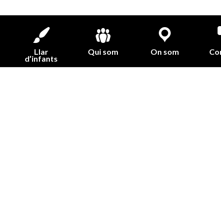
Llar
Qui som
On som
Co
d’infants