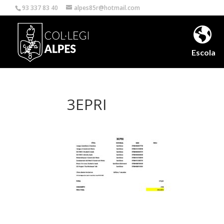
93 337 83 40
alpes85r@hotmail.com
Escola
3EPRI