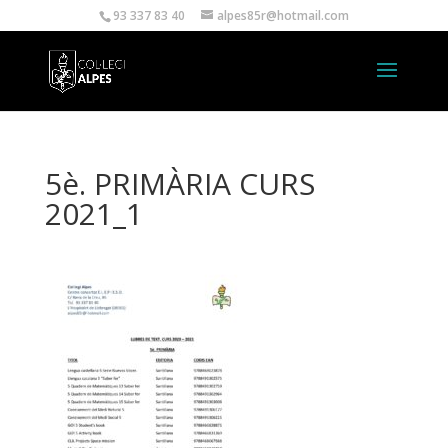
93 337 83 40
alpes85r@hotmail.com
5è. PRIMÀRIA CURS
2021_1