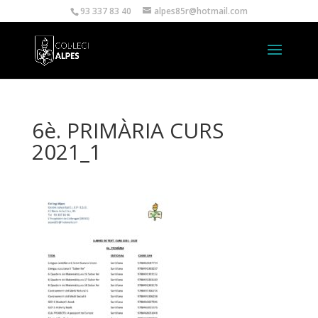
93 337 83 40
alpes85r@hotmail.com
6è. PRIMÀRIA CURS
2021_1