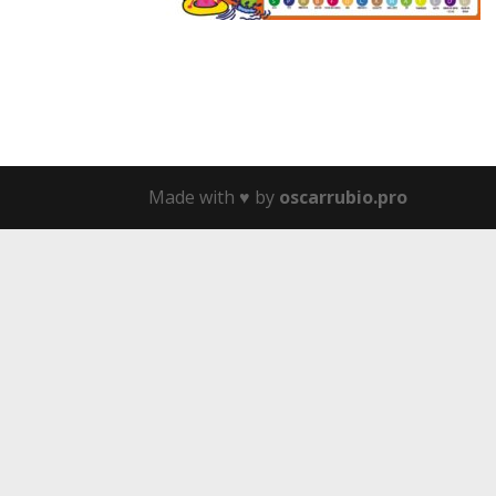
Made with ♥️ by
oscarrubio.pro