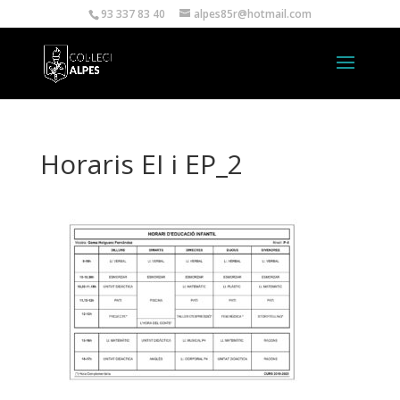
93 337 83 40
alpes85r@hotmail.com
Horaris EI i EP_2